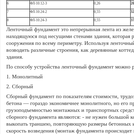
6
ФЛ-10.12-3
0,26
2
7
ФЛ-10.24-2
0,55
3
8
ФЛ-10.24-3
0,55
3
Ленточный фундамент это непрерывная лента из желе
находящуюся под несущими стенами здания, которая р
сооружения по всему периметру. Используя ленточн
возводить различные строения, как деревянные котте
здания.
По способу устройства ленточный фундамент можно р
1. Монолитный
2. Сборный
Сборный фундамент по показателям стоимости, трудоз
бетона — гораздо экономичнее монолитного, но его 
грузоподъемностью монтажных и транспортных средс
сборного фундамента являются: - не нужен большой к
выкопать траншею, повторяющую размеры бетонных из
скорость возведения (монтаж фундамента происходит 