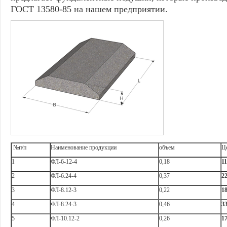
ГОСТ 13580-85 на нашем предприятии.
№п/п
Наименование продукции
объем
Ц
1
ФЛ-6-12-4
0,18
1
2
ФЛ-6.24-4
0,37
2
3
ФЛ-8.12-3
0,22
1
4
ФЛ-8.24-3
0,46
3
5
ФЛ-10.12-2
0,26
1