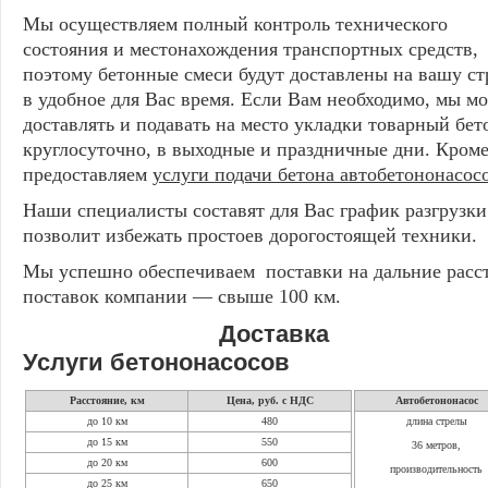
Мы осуществляем полный контроль технического
состояния и местонахождения транспортных средств,
поэтому бетонные смеси будут доставлены на вашу ст
в удобное для Вас время. Если Вам необходимо, мы м
доставлять и подавать на место укладки товарный бет
круглосуточно, в выходные и праздничные дни. Кроме
предоставляем
услуги подачи бетона автобетононасос
Наши специалисты составят для Вас график разгрузки
позволит избежать простоев дорогостоящей техники.
Мы успешно обеспечиваем поставки на дальние расст
поставок компании — свыше 100 км.
Достав
Услуги бетононасосов
Расстояние, км
Цена, руб. с НДС
Автобетононасос
до 10 км
480
длина стрелы
до 15 км
550
36 метров,
до 20 км
600
производительность
до 25 км
650