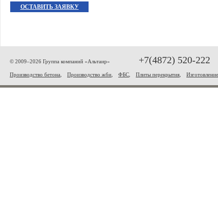
ОСТАВИТЬ ЗАЯВКУ
+7(4872) 520-222
© 2009–2026 Группа компаний «Альтаир»
Производство бетона
,
Производство жби
,
ФБС
,
Плиты перекрытия
,
Изготовлени